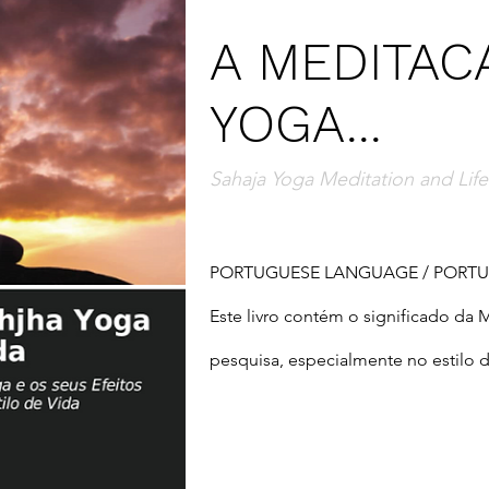
A MEDITAC
YOGA...
Sahaja Yoga Meditation and Life
PORTUGUESE LANGUAGE / PORTU
Este livro contém o significado da 
pesquisa, especialmente no estilo 
de meditação que traz um avanço na
humana. Foi criado por Shri Mataji 