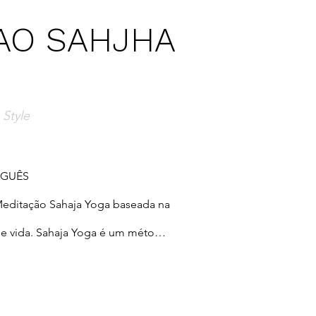
AO SAHJHA
 Style
GUÊS

Meditação Sahaja Yoga baseada na 
de vida. Sahaja Yoga é um método 
 evolução da consciência 
Nirmala Devi no ano de 1970 e 