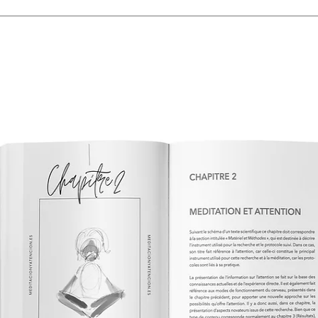
things that are still engraved in my 
consciousness after meditation, and 
pronounced: "It is important to have
Meditation and scientific method are
best results in the search of unders
of experiencing and understanding if
Here’s the question that has driven me
aimed at the general public. I recei
mainly grateful that I have put words
or had experienced. They are from 
of them are now attending our Sahaj