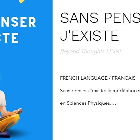
SANS PEN
J'EXISTE
Beyond Thoughts I Exist
FRENCH LANGUAGE / FRANCAIS

Sans penser J’existe: la méditation 
en Sciences Physiques.

“Il est important d’avoir l’esprit ouv
j’étudiais Sciences Physiques j’ai su