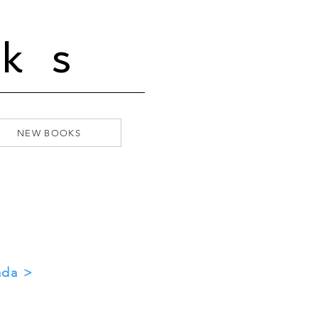
ks
NEW BOOKS
ada >