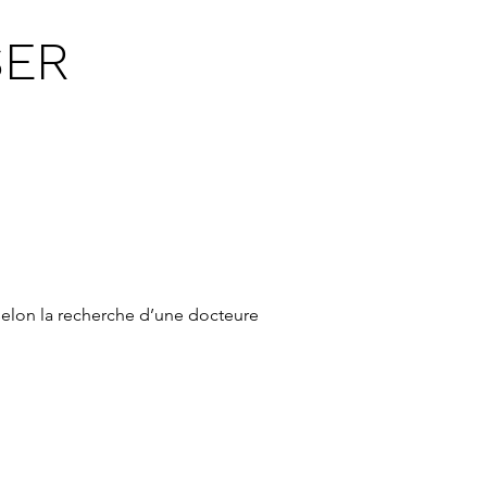
SER
selon la recherche d’une docteure 
ert d’un scientifique.” Quand 
ivi une conférence de Shri Mataji 