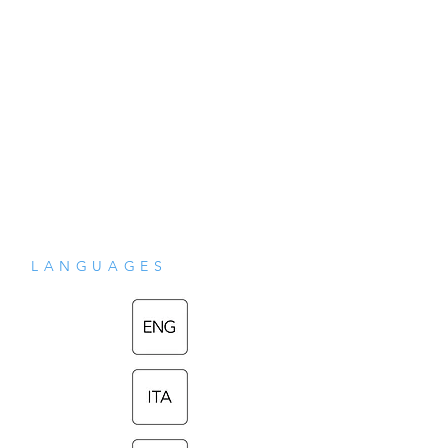
and mentality, showing how the energies 
of the physical, mental-emotional and 
spiritual planes work together. This book 
describes the structure of the subtle body 
and explains the nature and basis of 
psychological imbalances. It also 
examines the view of human beings which 
LANGUAGES
underlies contemporary psychological 
and anthropological approaches, 
particularly that of Carl Jung – and it looks 
at how Sahaja Yoga chimes with and 