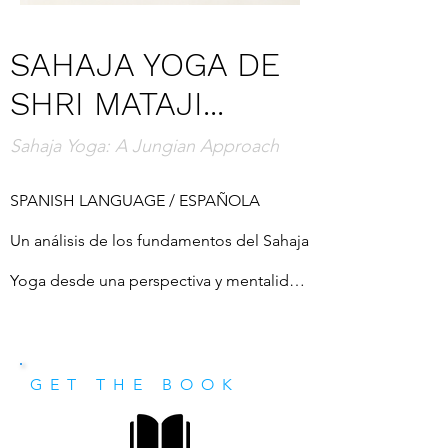
SAHAJA YOGA DE
SHRI MATAJI...
Sahaja Yoga: A Jungian Approach
SPANISH LANGUAGE / ESPAÑOLA

Un análisis de los fundamentos del Sahaja 
Yoga desde una perspectiva y mentalidad 
occidentales, que muestra cómo 
interactúan las energías de los planos 
GET THE BOOK
físico, mental-emocional y espiritual. Este 
libro describe la estructura del cuerpo 