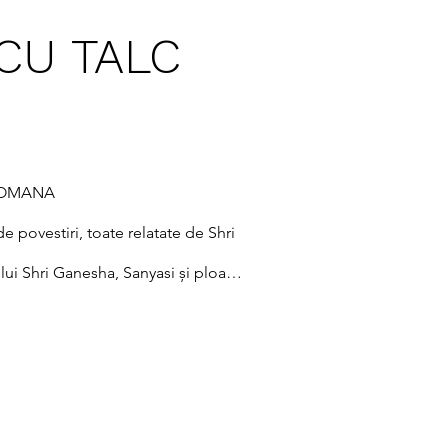
 CU TALC
OMANA

e povestiri, toate relatate de Shri 
lui Shri Ganesha, Sanyasi și ploaia 
iri pline de inspirație, îndrumare 
pus ea, „dar în spatele lor trebuie 