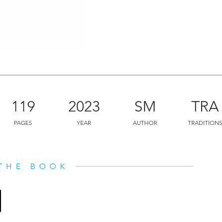
This collection of sixty-four stories, 
Devi, includes The Creation of Shri 
and Padmini and the Palanquin. They 
and humour, "The stories are there,"
stories, you have to see the subtle t
119
2023
SM
TRA
PAGES
YEAR
AUTHOR
TRADITION
THE BOOK