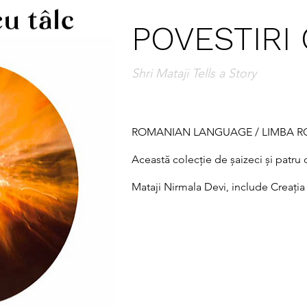
POVESTIRI
Shri Mataji Tells a Story
ROMANIAN LANGUAGE / LIMBA R
Această colecție de șaizeci și patru d
Mataji Nirmala Devi, include Creația 
și Padmini și palanchinul. Sunt povest
și umor. „Povestirile sunt acolo”, a s
să vedeți lucrurile subtile”.

~
