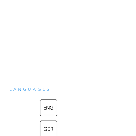
this world return to its irreversible point of 
no return? This book reveals the 
surprising visions of our inner potential, 
more powerful than the nuclear bomb, 
which have become the catalyst for global 
survival. The Millennium of Cosmic Love 
offers realistic hopes and concrete ways 
to transform the world through the 
LANGUAGES
unprecedented process of Self-
Realisation.