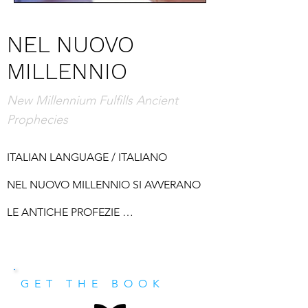
NEL NUOVO
MILLENNIO
New Millennium Fulfills Ancient
Prophecies
ITALIAN LANGUAGE / ITALIANO

NEL NUOVO MILLENNIO SI AVVERANO 
LE ANTICHE PROFEZIE 

Dopo il clamore e l’euforia dei 
media,questo mondo tornerà al suo 
GET THE BOOK
irreversibile punto di non ritorno? Questo 