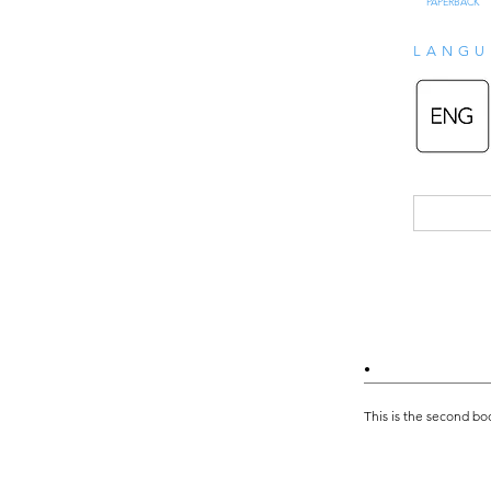
PAPERBACK
LANGU
•
This is the second boo