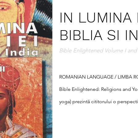
IN LUMINA B
BIBLIA SI I
Bible Enlightened Volume I and 
ROMANIAN LANGUAGE / LIMBA R
Bible Enlightened: Religions and Yoga 
yoga) prezintă cititorului o perspecti
mistică a yoga în comparație cu religi
punte între formele de spiritualitate 