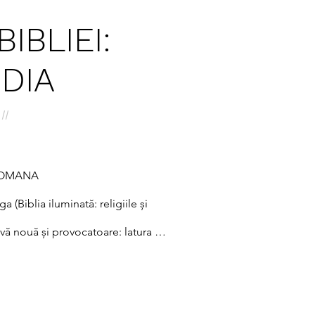
IBLIEI:
NDIA
II
OMANA

(Biblia iluminată: religiile și 
vă nouă și provocatoare: latura 
ile lumii. Cartea constituie o 
orientale și occidentale, care se 