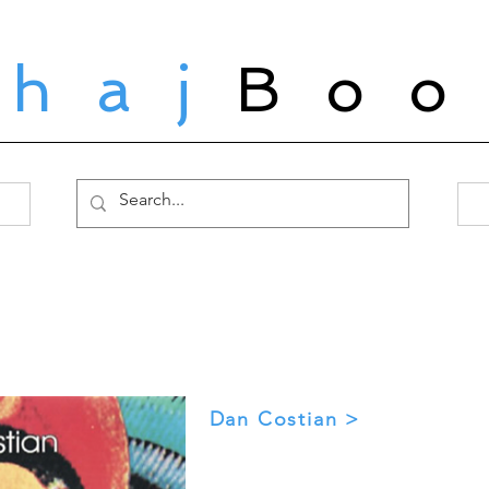
ahaj
Boo
Dan Costian >