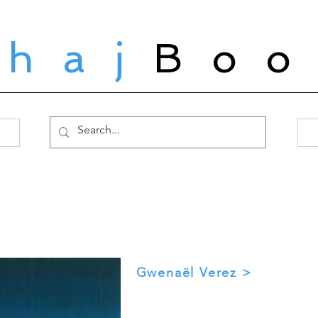
ahaj
Boo
Gwenaël Verez >