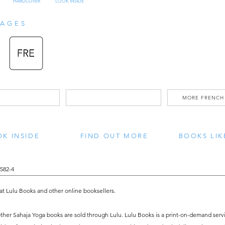
HARDCOVER
LOOK INSIDE
AGES
Ce recueil est un parcours spirituel a
de poésies et de textes philosophiqu
notre âme vers sa destination : la Gloire
MORE FRENCH
Gwenaël Verez est l’auteur de La Mère 
K INSIDE
FIND OUT MORE
BOOKS LIK
Ali, le Jihad de l’Âme (2021). Il a aus
Jnaneshwara, de Muinuddin Chishti e
582-4
poètes de l’Inde médiévale.
 at Lulu Books and other online booksellers.
her Sahaja Yoga books are sold through Lulu. Lulu Books is a print-on-demand servic