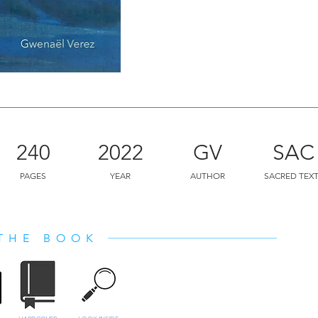
Les plus grands maîtres de l’Inde y s
d’extraits du Shrimad Devi Bhagavat
de la Jnaneshwari du saint philosoph
Dasbodh de Samarth Ramdas (XVIIe si
textes de Markandeya, Vasishtha, Sh
Vallabha pour finir par une conclusio
240
2022
GV
SAC
PAGES
YEAR
AUTHOR
SACRED TEX
Ces grands sages de l’Inde ont, toute
connaissance et leur dévotion afin de
THE BOOK
désir et le besoin de croissance spir
fondamental est toujours le même : l
du Divin et les écueils à éviter dans 