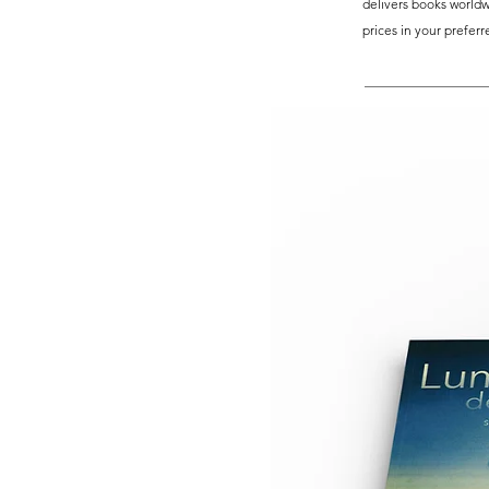
delivers books worldw
prices in your prefer