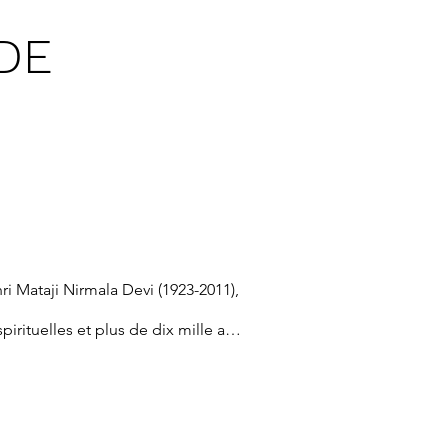
DE
 Mataji Nirmala Devi (1923-2011), 
pirituelles et plus de dix mille ans 
ie tente de nous faire explorer. 
