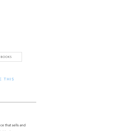
u travers d’une sélection éclairée 
es et méditatifs qui élèvent 
 et la Félicité de l’Être intérieur.  

 BOOKS
et la Spiritualité (1995), d’Hazrat 
E THIS
si traduit en français les œuvres de 
t de Vasugupta, trois grands 
e that sells and