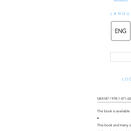
PAPERBACK
LANGU
LOO
SBX187 / 978-1-471-62
The book is available
•
This book and many ot